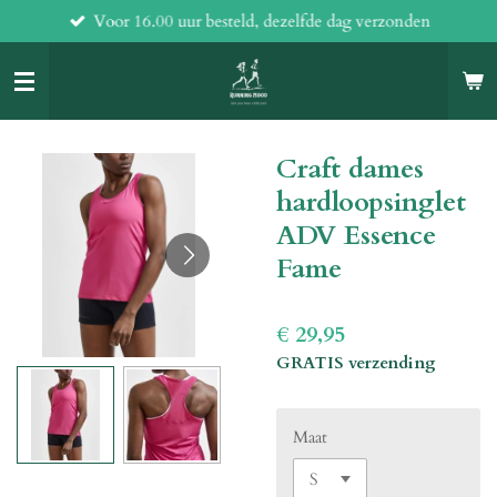
Voor 16.00 uur besteld, dezelfde dag verzonden
Ga
direct
naar
de
hoofdinhoud
Craft dames
hardloopsinglet
ADV Essence
Fame
€ 29,95
GRATIS verzending
Maat