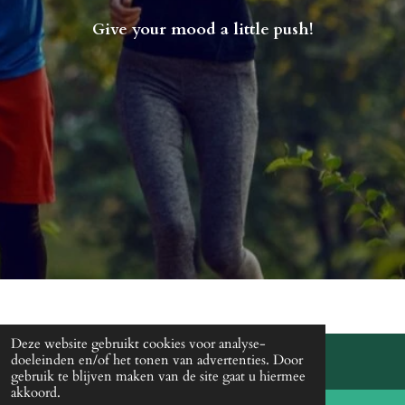
Give your mood a little push!
Deze website gebruikt cookies voor analyse-
doeleinden en/of het tonen van advertenties. Door
© 2018 Running Mood
gebruik te blijven maken van de site gaat u hiermee
Powered by
JouwWeb
akkoord.