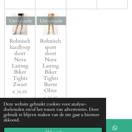
Uitverkocht
Uitverkocht
Rohnisch
Rohnisch
hardloop
sport
short
short
Nora
Nora
Lasting
Lasting
Biker
Biker
Tights
Tights
Zwart
Burnt
Olive
€ 38,95
€ 38,95
Deze website gebruikt cookies voor analyse-
doeleinden en/of het tonen van advertenties. Door
gebruik te blijven maken van de site gaat u hiermee
akkoord.
Uitverkocht
Uitverkocht