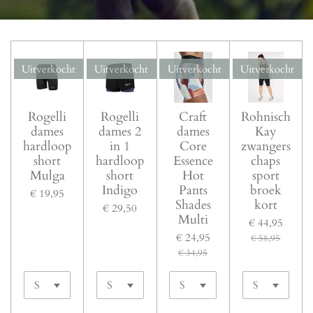
Uitverkocht
Uitverkocht
Uitverkocht
Uitverkocht
Rogelli
Rogelli
Craft
Rohnisch
dames
dames 2
dames
Kay
hardloop
in 1
Core
zwangers
short
hardloop
Essence
chaps
Mulga
short
Hot
sport
Indigo
Pants
broek
€ 19,95
Shades
kort
€ 29,50
Multi
€ 44,95
€ 24,95
€ 58,95
€ 34,95