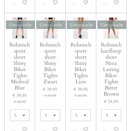
Uitverkocht
Uitverkocht
Uitverkocht
Uitverkocht
Uitverkocht
Uitverkocht
Uitverkocht
Uitverkocht
Rohnisch
Rohnisch
Rohnisch
Rohnisch
sport
sport
sport
hardloop
short
short
short
short
Shiny
Shiny
Shiny
Nora
Biker
Biker
Biker
Lasting
Tights
Tights
Tights
Biker
Medival
Zwart
Lion
Tights
Blue
Bitter
€ 39,95
€ 39,95
Brown
€ 39,95
€ 49,95
€ 49,95
€ 38,95
€ 49,95
Uitverkocht
Uitverkocht
Uitverkocht
Uitverkocht