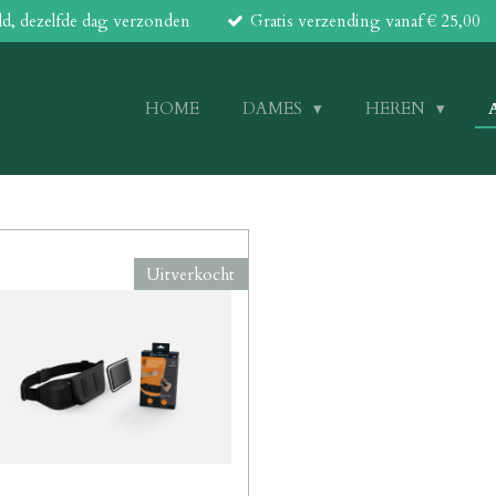
ld, dezelfde dag verzonden
Gratis verzending vanaf € 25,00
HOME
DAMES
HEREN
Uitverkocht