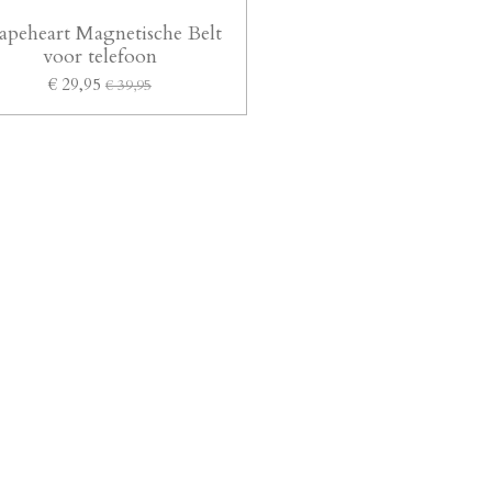
apeheart Magnetische Belt
voor telefoon
€ 29,95
€ 39,95