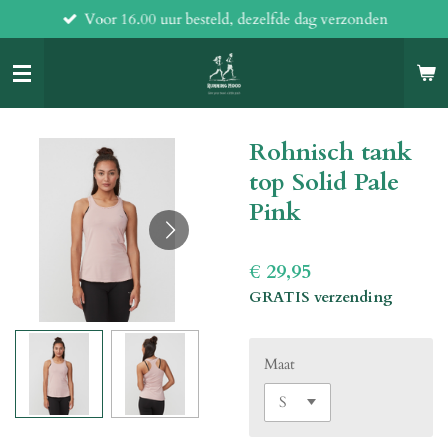
Voor 16.00 uur besteld, dezelfde dag verzonden
Ga
direct
naar
de
hoofdinhoud
Rohnisch tank
top Solid Pale
Pink
€ 29,95
GRATIS verzending
Maat